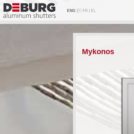
ENG
|
FR
|
EL
Mykonos